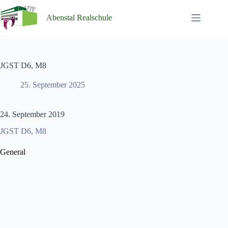
Zum
Inhalt
Abenstal Realschule
springen
JGST D6, M8
25. September 2025
24. September 2019
JGST D6, M8
General